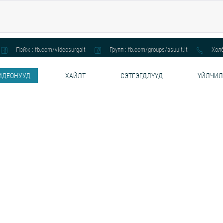
Пэйж : fb.com/videosurgalt
Групп : fb.com/groups/asuult.it
Холб
ИДЕОНУУД
ХАЙЛТ
СЭТГЭГДЛҮҮД
ҮЙЛЧИЛ