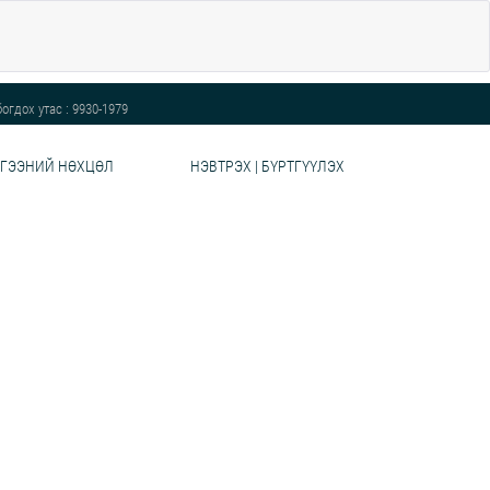
огдох утас : 9930-1979
ГЭЭНИЙ НӨХЦӨЛ
НЭВТРЭХ | БҮРТГҮҮЛЭХ