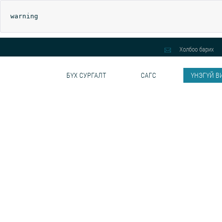
warning
Холбоо барих
БҮХ СУРГАЛТ
САГС
ҮНЭГҮЙ В