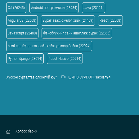
C# (26245)
Android програмчлал (23984)
Java (23121)
AngularJS (22608)
Зураг авах, бичлэг хийх (21469)
React (22508)
Javascript (22480)
Фэйсбүүкийг сайн ашиглаж сурах (22865)
html css бүтэн нэг сайт хийж үзмээр байна (22924)
Python django (23014)
React Native (20914)
Хүссэн сургалтаа олсонгүй юу?
ШИНЭ СУРГАЛТ захиалъя
Холбоо барих