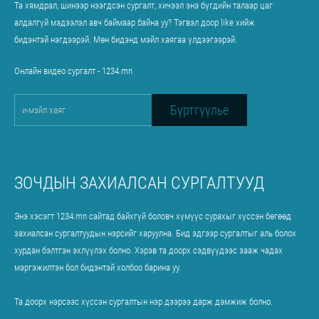
Та хямдрал, шинээр нээгдсэн сургалт, хичээл энэ бүгдийн талаар цаг
алдалгүй мэдээлэл авч баймаар байна уу? Тэгвэл доор like хийж
бидэнтэй нэгдээрэй. Мөн бидэнд мэйл хаягаа үлдээгээрэй.
Онлайн видео сургалт - 1234.mn
ЗОЧДЫН ЗАХИАЛСАН СУРГАЛТУУД
Энэ хэсэгт 1234.mn сайтад байхгүй боловч хүмүүс сурахыг хүссэн бөгөөд
захиалсан сургалтуудын нэрсийг харуулна. Бид эдгээр сургалтыг аль болох
хурдан бэлтгэн эхлүүлэх болно. Хэрэв та доорх сэдвүүдээс зааж чадах
мэргэжилтэн бол бидэнтэй
холбоо барина уу.
Та доорх нэрсээс хүссэн сургалтын нэр дээрээ дарж дэмжиж болно.