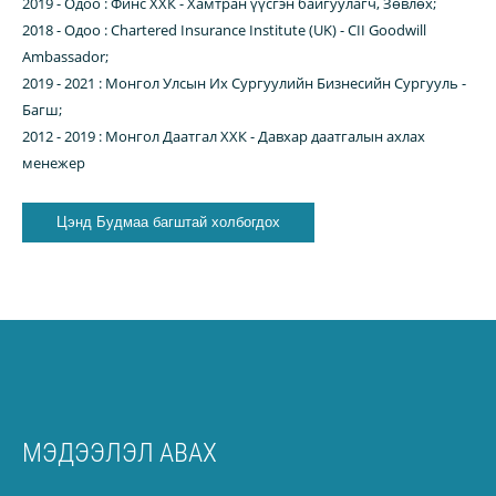
2019 - Одоо : Финс ХХК - Хамтран үүсгэн байгуулагч, Зөвлөх;
2018 - Одоо : Chartered Insurance Institute (UK) - CII Goodwill
Ambassador;
2019 - 2021 : Монгол Улсын Их Сургуулийн Бизнесийн Сургууль -
Багш;
2012 - 2019 : Монгол Даатгал ХХК - Давхар даатгалын ахлах
менежер
Цэнд Будмаа багштай холбогдох
МЭДЭЭЛЭЛ АВАХ