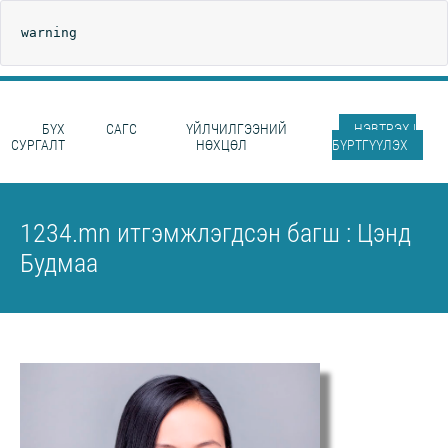
warning
БҮХ
САГС
ҮЙЛЧИЛГЭЭНИЙ
НЭВТРЭХ |
СУРГАЛТ
НӨХЦӨЛ
БҮРТГҮҮЛЭХ
1234.mn итгэмжлэгдсэн багш : Цэнд
Будмаа