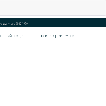
огдох утас : 9930-1979
ГЭЭНИЙ НӨХЦӨЛ
НЭВТРЭХ | БҮРТГҮҮЛЭХ