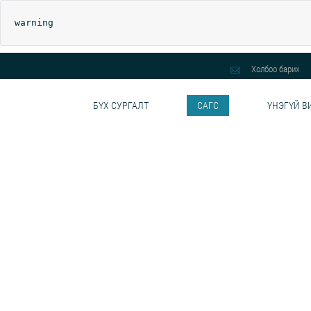
warning
Холбоо барих
БҮХ СУРГАЛТ
САГС
ҮНЭГҮЙ В