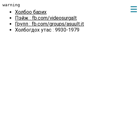
warning
Холбоо барих
Пэйж : fb.com/videosurgalt
Групп : fb.com/groups/asuult.it
Холбогдох утас : 9930-1979