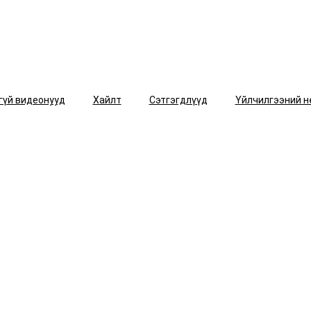
гүй видеонууд
Хайлт
Сэтгэгдлүүд
Үйлчилгээний н