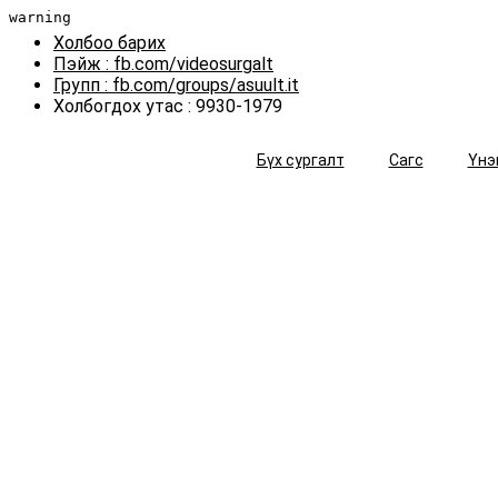
warning
Холбоо барих
Пэйж : fb.com/videosurgalt
Групп : fb.com/groups/asuult.it
Холбогдох утас : 9930-1979
Бүх сургалт
Сагс
Үнэ