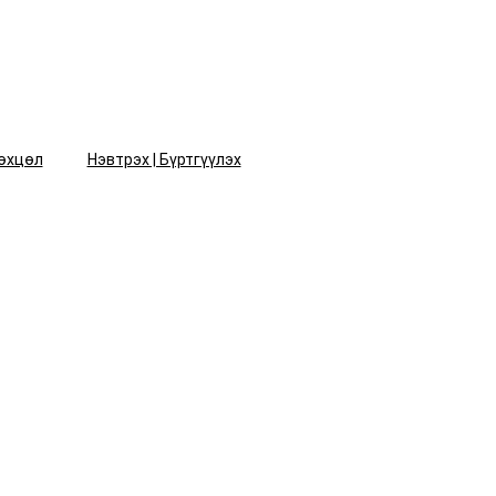
өхцөл
Нэвтрэх | Бүртгүүлэх