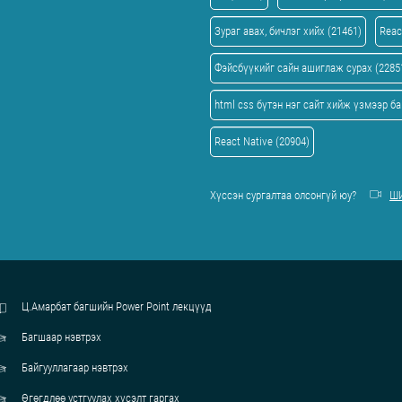
Зураг авах, бичлэг хийх (21461)
Reac
Фэйсбүүкийг сайн ашиглаж сурах (2285
html css бүтэн нэг сайт хийж үзмээр ба
React Native (20904)
Хүссэн сургалтаа олсонгүй юу?
ШИ
Ц.Амарбат багшийн Power Point лекцүүд
Багшаар нэвтрэх
Байгууллагаар нэвтрэх
Өгөгдлөө устгуулах хүсэлт гаргах