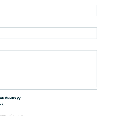
лан бичнэ үү.
нэ.