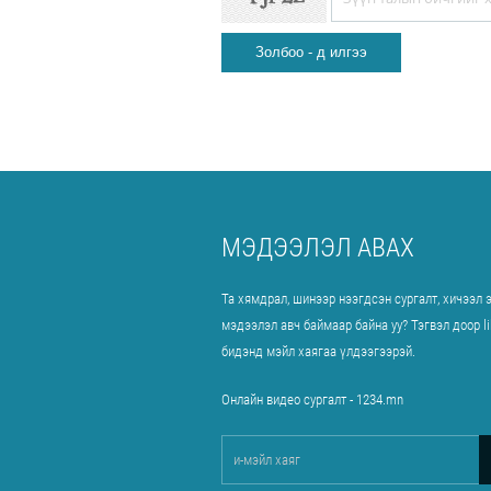
МЭДЭЭЛЭЛ АВАХ
Та хямдрал, шинээр нээгдсэн сургалт, хичээл 
мэдээлэл авч баймаар байна уу? Тэгвэл доор l
бидэнд мэйл хаягаа үлдээгээрэй.
Онлайн видео сургалт - 1234.mn