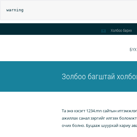
warning
Холбоо барих
БҮХ
Золбоо багштай холбо
Та энэ хэсэгт 1234.mn сайтын итгэмжлэ
ажиллах санал зэргийг илгээх боломжт
очих болно. Буцааж шуурхай хариу ава