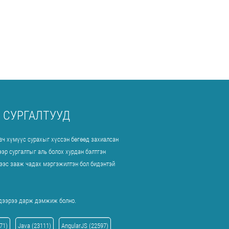
 СУРГАЛТУУД
овч хүмүүс сурахыг хүссэн бөгөөд захиалсан
ээр сургалтыг аль болох хурдан бэлтгэн
дээс зааж чадах мэргэжилтэн бол бидэнтэй
 дээрээ дарж дэмжиж болно.
71)
Java (23111)
AngularJS (22597)