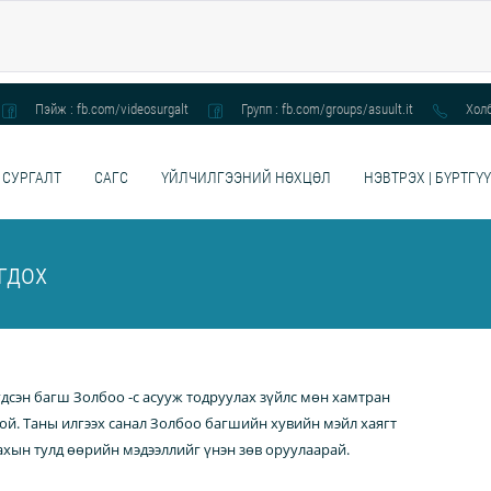
Пэйж : fb.com/videosurgalt
Групп : fb.com/groups/asuult.it
Холб
 СУРГАЛТ
САГС
ҮЙЛЧИЛГЭЭНИЙ НӨХЦӨЛ
НЭВТРЭХ | БҮРТГҮ
гдох
гдсэн багш Золбоо -с асууж тодруулах зүйлс мөн хамтран
ой. Таны илгээх санал Золбоо багшийн хувийн мэйл хаягт
хын тулд өөрийн мэдээллийг үнэн зөв оруулаарай.