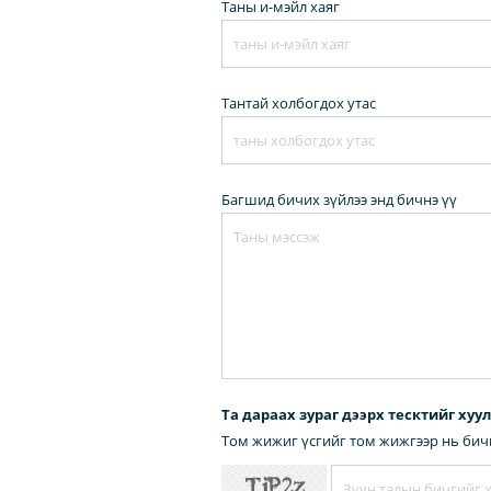
Таны и-мэйл хаяг
Тантай холбогдох утас
Багшид бичих зүйлээ энд бичнэ үү
Та дараах зураг дээрх тесктийг хуу
Том жижиг үсгийг том жижгээр нь бич