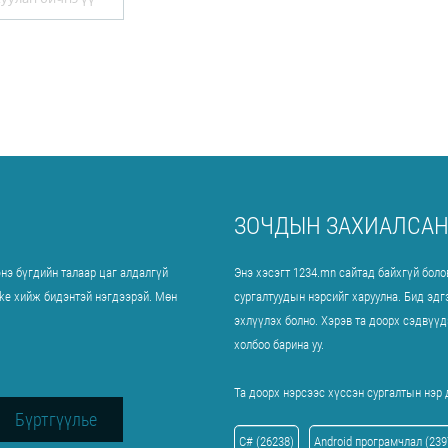
ЗОЧДЫН ЗАХИАЛСАН
энэ бүгдийн талаар цаг алдалгүй
Энэ хэсэгт 1234.mn сайтад байхгүй бол
ike хийж бидэнтэй нэгдээрэй. Мөн
сургалтуудын нэрсийг харуулна. Бид эдг
эхлүүлэх болно. Хэрэв та доорх сэдвүү
холбоо барина уу.
Та доорх нэрсээс хүссэн сургалтын нэр
C# (26238)
Android програмчлал (239