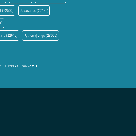
t (22500)
Javascript (22471)
1)
йна (22915)
Python django (23005)
НЭ СУРГАЛТ захиалъя