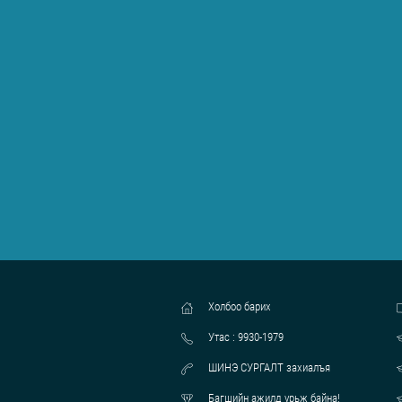
Холбоо барих
Утас : 9930-1979
ШИНЭ СУРГАЛТ захиалъя
Багшийн ажилд урьж байна!