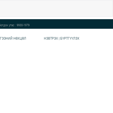
огдох утас : 9930-1979
ГЭЭНИЙ НӨХЦӨЛ
НЭВТРЭХ | БҮРТГҮҮЛЭХ