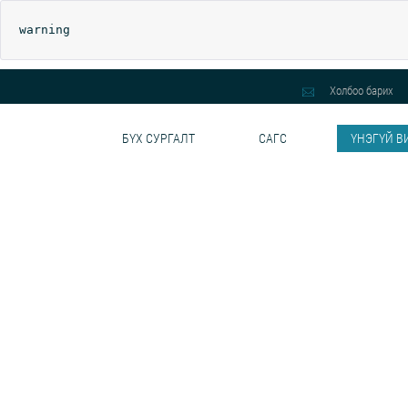
warning
Холбоо барих
БҮХ СУРГАЛТ
САГС
ҮНЭГҮЙ В