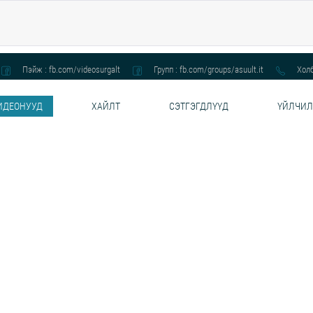
Пэйж : fb.com/videosurgalt
Групп : fb.com/groups/asuult.it
Холб
ИДЕОНУУД
ХАЙЛТ
СЭТГЭГДЛҮҮД
ҮЙЛЧИЛ