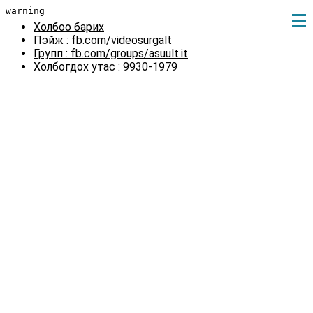
warning
Холбоо барих
Пэйж : fb.com/videosurgalt
Групп : fb.com/groups/asuult.it
Холбогдох утас : 9930-1979