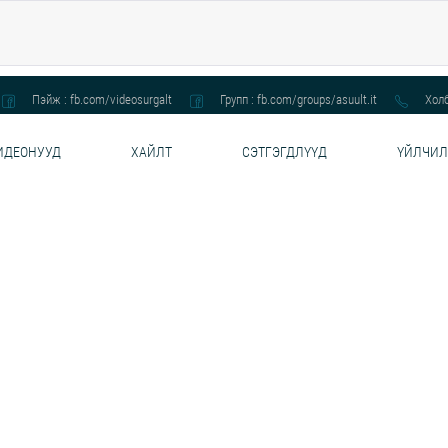
Пэйж : fb.com/videosurgalt
Групп : fb.com/groups/asuult.it
Холб
ИДЕОНУУД
ХАЙЛТ
СЭТГЭГДЛҮҮД
ҮЙЛЧИЛ