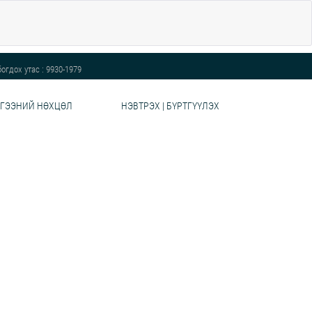
огдох утас : 9930-1979
ГЭЭНИЙ НӨХЦӨЛ
НЭВТРЭХ | БҮРТГҮҮЛЭХ