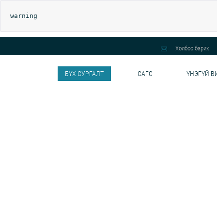
warning
Холбоо барих
БҮХ СУРГАЛТ
САГС
ҮНЭГҮЙ В