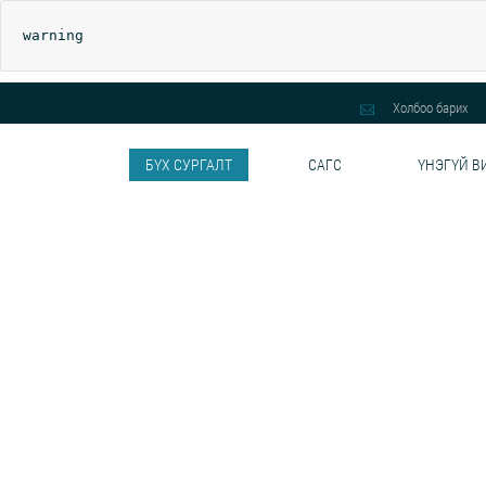
warning
Холбоо барих
БҮХ СУРГАЛТ
САГС
ҮНЭГҮЙ В