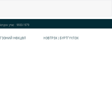
огдох утас : 9930-1979
ГЭЭНИЙ НӨХЦӨЛ
НЭВТРЭХ | БҮРТГҮҮЛЭХ