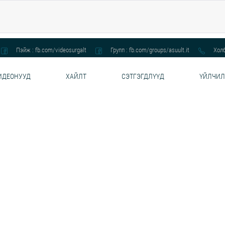
Пэйж : fb.com/videosurgalt
Групп : fb.com/groups/asuult.it
Холб
ИДЕОНУУД
ХАЙЛТ
СЭТГЭГДЛҮҮД
ҮЙЛЧИЛ