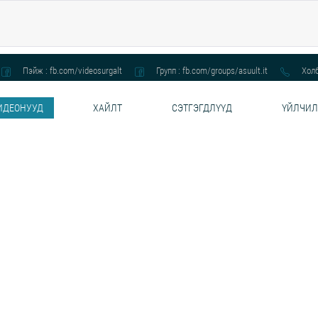
Пэйж : fb.com/videosurgalt
Групп : fb.com/groups/asuult.it
Холб
ИДЕОНУУД
ХАЙЛТ
СЭТГЭГДЛҮҮД
ҮЙЛЧИЛ