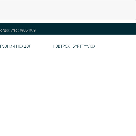
огдох утас : 9930-1979
ГЭЭНИЙ НӨХЦӨЛ
НЭВТРЭХ | БҮРТГҮҮЛЭХ