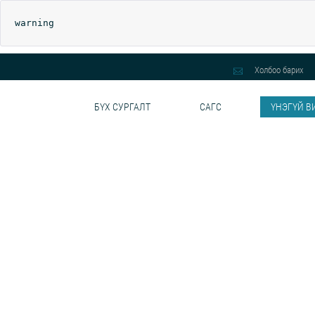
warning
Холбоо барих
БҮХ СУРГАЛТ
САГС
ҮНЭГҮЙ В