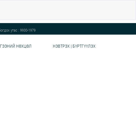
огдох утас : 9930-1979
ГЭЭНИЙ НӨХЦӨЛ
НЭВТРЭХ | БҮРТГҮҮЛЭХ