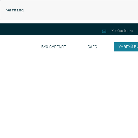
warning
Холбоо барих
БҮХ СУРГАЛТ
САГС
ҮНЭГҮЙ В