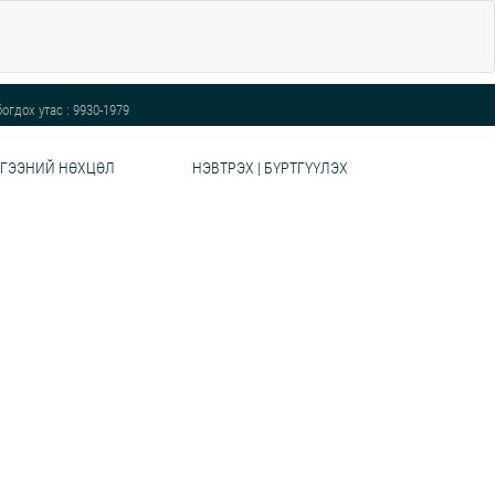
огдох утас : 9930-1979
ГЭЭНИЙ НӨХЦӨЛ
НЭВТРЭХ | БҮРТГҮҮЛЭХ