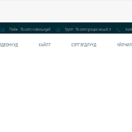
Пэйж : fb.com/videosurgalt
Групп : fb.com/groups/asuult.it
Холб
ИДЕОНУУД
ХАЙЛТ
СЭТГЭГДЛҮҮД
ҮЙЛЧИЛ