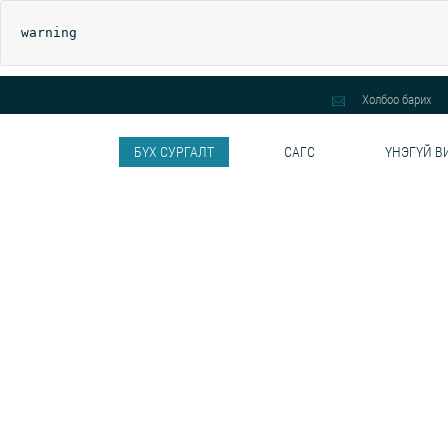
warning
Холбоо барих
БҮХ СУРГАЛТ
САГС
ҮНЭГҮЙ В